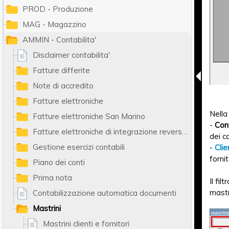
PROD - Produzione
MAG - Magazzino
AMMIN - Contabilita'
Disclaimer contabilita'
Fatture differite
Note di accredito
Fatture elettroniche
Nella
Fatture elettroniche San Marino
-
Cont
Fatture elettroniche di integrazione reverse charge e autofatture
dei c
Gestione esercizi contabili
-
Clie
forni
Piano dei conti
Prima nota
Il filt
mastr
Contabilizzazione automatica documenti
Mastrini
Mastrini clienti e fornitori