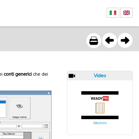
ei
conti generici
che dei
Video
Mastrini