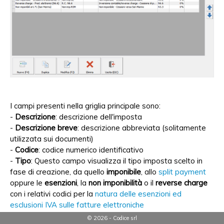
I campi presenti nella griglia principale sono:
-
Descrizione
: descrizione dell'imposta
-
Descrizione breve
: descrizione abbreviata (solitamente
utilizzata sui documenti)
-
Codice
: codice numerico identificativo
-
Tipo
: Questo campo visualizza il tipo imposta scelto in
fase di creazione, da quello
imponibile
, allo
split payment
oppure le
esenzioni
, la
non imponibilità
o il
reverse charge
con i relativi codici per la
natura delle esenzioni ed
esclusioni IVA sulle fatture elettroniche
-
Aliquota
: percentuale imposta da calcolare
© 2026 - Codice srl