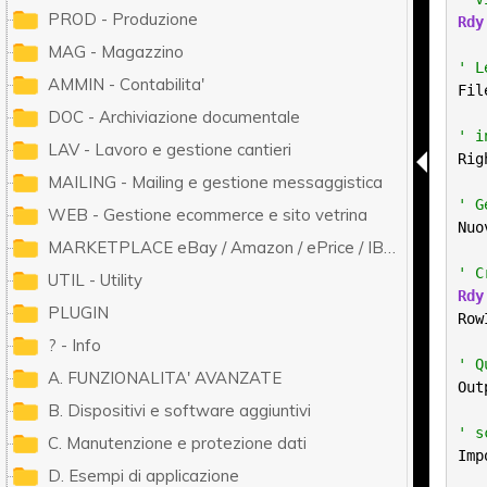
PROD - Produzione
Rdy
MAG - Magazzino
' L
AMMIN - Contabilita'
Fil
DOC - Archiviazione documentale
' i
LAV - Lavoro e gestione cantieri
Rig
MAILING - Mailing e gestione messaggistica
' G
WEB - Gestione ecommerce e sito vetrina
Nuo
MARKETPLACE eBay / Amazon / ePrice / IBS.it / ManoMano / Cdiscount / Zalando / Leroy Merlin
' C
UTIL - Utility
Rdy
PLUGIN
Row
? - Info
' Q
A. FUNZIONALITA' AVANZATE
Out
B. Dispositivi e software aggiuntivi
' s
C. Manutenzione e protezione dati
Imp
D. Esempi di applicazione