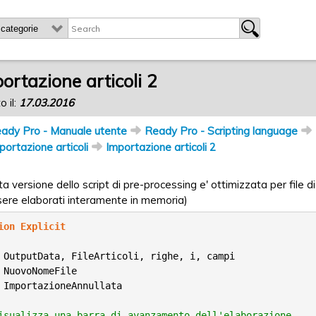
ortazione articoli 2
o il:
17.03.2016
ady Pro - Manuale utente
Ready Pro - Scripting language
portazione articoli
Importazione articoli 2
a versione dello script di pre-processing e' ottimizzata per file
sere elaborati interamente in memoria)
ion
Explicit
 OutputData, FileArticoli, righe, i, campi
 NuovoNomeFile
 ImportazioneAnnullata
isualizza una barra di avanzamento dell'elaborazione