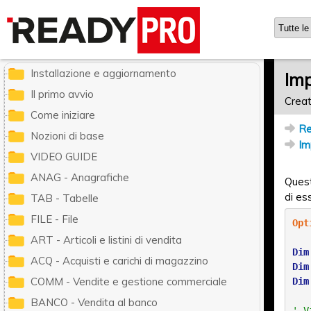
Ready Pro - Manuale utente
Installazione e aggiornamento
Imp
Il primo avvio
Creat
Come iniziare
Re
Nozioni di base
Im
VIDEO GUIDE
ANAG - Anagrafiche
Quest
di es
TAB - Tabelle
FILE - File
Opt
ART - Articoli e listini di vendita
Dim
ACQ - Acquisti e carichi di magazzino
Dim
COMM - Vendite e gestione commerciale
Dim
BANCO - Vendita al banco
' V