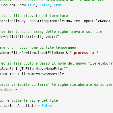
.LogForm_Show 
True
, 
False
, 
True
ettura file ricevuto dal fornitore
eArticoli=
Rdy
.LoadStringFromFile(RowItem.InputFileName)
nserimento su un array delle righe trovate sul file
he=Split(FileArticoli, vbCrLf)
enero un nuovo nome di file temporaneo
voNomeFile=RowItem.InputFileName & 
".process.txt"
reo il file vuoto e passo il nome del nuovo file elabora
.SaveStringToFile NuovoNomeFile,
""
Item.InputFileName=NuovoNomeFile
uesta variabile conterra' le righe rielaborate da scrive
putData = 
""
corre tutte le righe del file
ortazioneAnnullata = 
False