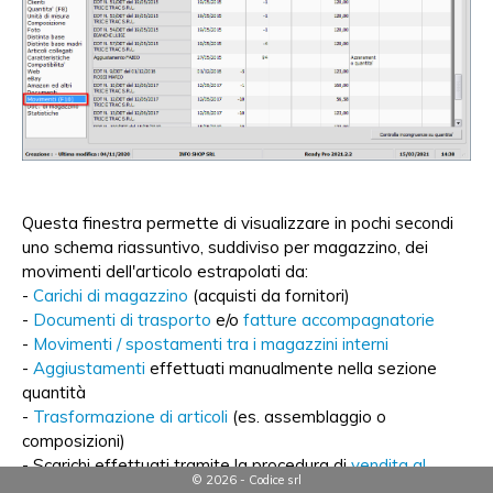
Questa finestra permette di visualizzare in pochi secondi
uno schema riassuntivo, suddiviso per magazzino, dei
movimenti dell'articolo estrapolati da:
-
Carichi di magazzino
(acquisti da fornitori)
-
Documenti di trasporto
e/o
fatture accompagnatorie
-
Movimenti / spostamenti tra i magazzini interni
-
Aggiustamenti
effettuati manualmente nella sezione
quantità
-
Trasformazione di articoli
(es. assemblaggio o
composizioni)
- Scarichi effettuati tramite la procedura di
vendita al
© 2026 - Codice srl
dettaglio
(cassa)