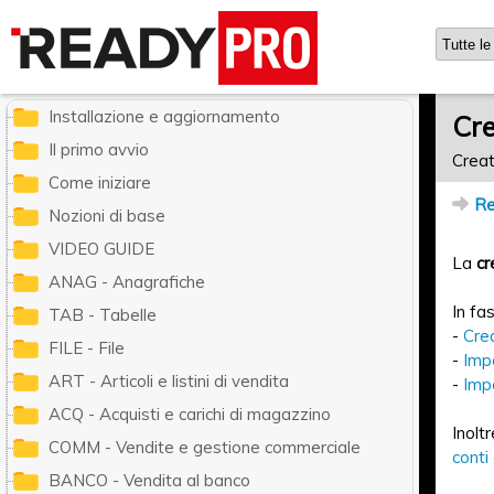
Ready Pro - Manuale utente
Installazione e aggiornamento
Cre
Il primo avvio
Creat
Come iniziare
Re
Nozioni di base
VIDEO GUIDE
La
cr
ANAG - Anagrafiche
In fa
TAB - Tabelle
-
Cre
FILE - File
-
Impo
ART - Articoli e listini di vendita
-
Impo
ACQ - Acquisti e carichi di magazzino
Inoltr
COMM - Vendite e gestione commerciale
conti 
BANCO - Vendita al banco