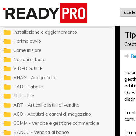
Ready Pro - Manuale utente
Installazione e aggiornamento
Tip
Il primo avvio
Creat
Come iniziare
Re
Nozioni di base
VIDEO GUIDE
Il pi
ANAG - Anagrafiche
gesti
ed il
TAB - Tabelle
Ques
FILE - File
disti
ART - Articoli e listini di vendita
I con
ACQ - Acquisti e carichi di magazzino
comu
COMM - Vendite e gestione commerciale
BANCO - Vendita al banco
La co