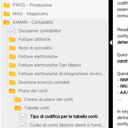
codif
PROD - Produzione
azien
MAG - Magazzino
comun
AMMIN - Contabilita'
Ready
Disclaimer contabilita'
confi
Fatture differite
deter
Note di accredito
Ques
Fatture elettroniche
carat
Fatture elettroniche San Marino
Fatture elettroniche di integrazione reverse charge e autofatture
Quind
-
NN
Gestione esercizi contabili
-
NN
Piano dei conti
-
AA
.....
Creare un piano dei conti
Tabella conti
In se
Tipo di codifica per la tabella conti
detta
confi
Codici di conto Mastro clienti e fornitori