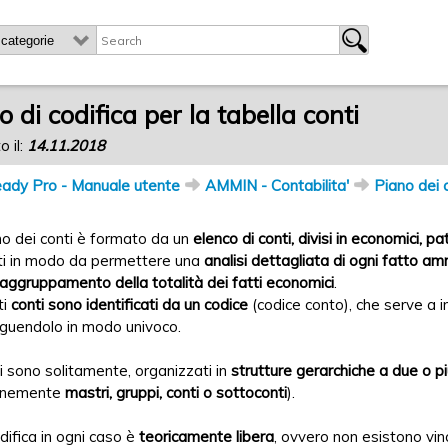
o di codifica per la tabella conti
o il:
14.11.2018
ady Pro - Manuale utente
AMMIN - Contabilita'
Piano dei 
ano dei conti è formato da un
elenco di conti, divisi in economici, pa
ti in modo da permettere una
analisi dettagliata di ogni fatto am
raggruppamento della totalità dei fatti economici
.
ti
conti sono identificati da un codice
(codice conto), che serve a in
nguendolo in modo univoco.
ti sono solitamente, organizzati in
strutture gerarchiche a due o più 
nemente
mastri, gruppi, conti o sottoconti
).
difica in ogni caso è
teoricamente libera
, ovvero non esistono vinc