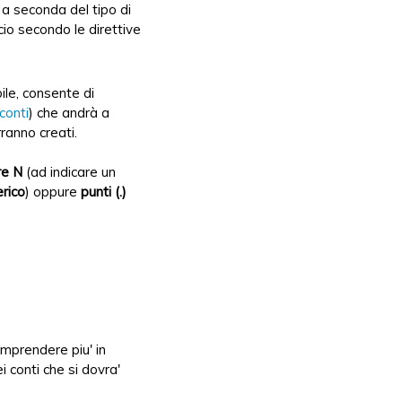
 a seconda del tipo di
cio secondo le direttive
ile, consente di
conti
) che andrà a
ranno creati.
re N
(ad indicare un
erico
) oppure
punti (.)
omprendere piu' in
 conti che si dovra'