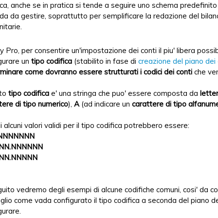
ica, anche se in pratica si tende a seguire uno schema predefinito
da da gestire, soprattutto per semplificare la redazione del bilan
itarie.
 Pro, per consentire un'impostazione dei conti il piu' libera possib
gurare un
tipo codifica
(stabilito in fase di
creazione del piano dei 
minare come dovranno essere strutturati i codici dei conti
che ver
to
tipo codifica
e' una stringa che puo' essere composta da
lette
tere di tipo numerico
),
A
(ad indicare un
carattere di tipo alfanum
i alcuni valori validi per il tipo codifica potrebbero essere:
NNNNNNN
.NN.NNNNNN
.NN.NNNNN
guito vedremo degli esempi di alcune codifiche comuni, cosi' da c
glio come vada configurato il tipo codifica a seconda del piano dei
gurare.