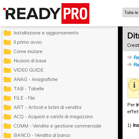
Ready Pro - Manuale utente
Installazione e aggiornamento
Dit
Il primo avvio
Creat
Come iniziare
Re
Nozioni di base
Re
VIDEO GUIDE
ANAG - Anagrafiche
TAB - Tabelle
FILE - File
Per
i
ART - Articoli e listini di vendita
effet
ACQ - Acquisti e carichi di magazzino
1)
Ins
COMM - Vendite e gestione commerciale
BANCO - Vendita al banco