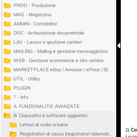
PROD - Produzione
MAG - Magazzino
AMMIN - Contabilita'
DOC - Archiviazione documentale
LAV - Lavoro e gestione cantieri
MAILING - Mailing e gestione messaggistica
WEB - Gestione ecommerce e sito vetrina
MARKETPLACE eBay / Amazon / ePrice / IBS.it / ManoMano / Cdiscount / Zalando / Leroy Merlin
UTIL - Utility
PLUGIN
? - Info
A. FUNZIONALITA' AVANZATE
B. Dispositivi e software aggiuntivi
Lettori di codici a barre
2)
Co
Registratori di cassa (registratori telematici RT)
La co