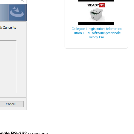
Collegare il registratore telematico
Ditron i-T al software gestionale
Ready Pro
eriale RS-232
e avviene