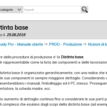
tinta base
o il:
25.06.2019
ady Pro - Manuale utente
PROD - Produzione
Nozioni di 
ore della procedura di produzione e' la
Distinta base
.
è rappresentabile come la lista dei componenti e delle lavorazion
istinta base è organizzata gerarchicamente, con una radice che i
 le sue componenti in sempre maggiore dettaglio. Considerando c
esenterebbero i manuali, l'imballaggio ed il PC stesso. Proseg
mentatore, la scheda madre, ecc.
o aumento di dettaglio continua fino a considerare le sue parti più 
i complessi che esulano dagli scopi della distinta base (ad esemp