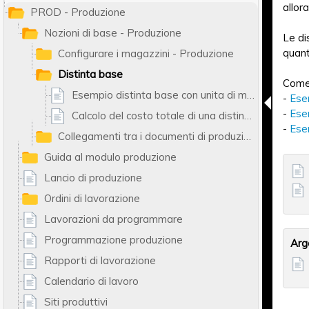
allor
PROD - Produzione
Nozioni di base - Produzione
Le di
quant
Configurare i magazzini - Produzione
Distinta base
Come 
Esempio distinta base con unita di misura multiple
-
Esem
-
Ese
Calcolo del costo totale di una distinta base
-
Esem
Collegamenti tra i documenti di produzione
Guida al modulo produzione
Lancio di produzione
Ordini di lavorazione
Lavorazioni da programmare
Programmazione produzione
Arg
Rapporti di lavorazione
Calendario di lavoro
Siti produttivi