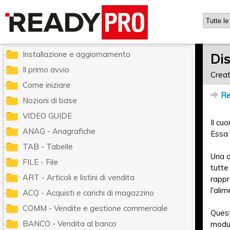
Ready Pro - Manuale utente
Installazione e aggiornamento
Dis
Il primo avvio
Creat
Come iniziare
Re
Nozioni di base
VIDEO GUIDE
Il cu
ANAG - Anagrafiche
Essa 
TAB - Tabelle
Una d
FILE - File
tutte
ART - Articoli e listini di vendita
rappr
l'ali
ACQ - Acquisti e carichi di magazzino
COMM - Vendite e gestione commerciale
Quest
BANCO - Vendita al banco
modul