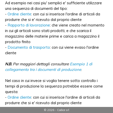
Ad esempio nei casi piu' semplici e' sufficiente utilizzare
una sequenza di documenti del tipo:
-
Ordine cliente
: con cui si inserisce l'ordine di articoli da
produrre che si e' ricevuto dal proprio cliente
-
Rapporto di lavorazione
: che viene creato nel momento
in cui gli articoli sono stati prodotti, e che scarica il
magazzino delle materie prime e carica a magazzino il
prodotto finito
-
Documento di trasporto
: con cui viene evaso l'ordine
cliente
N.B.
Per maggiori dettagli consultare
Esempio 1 di
collegamento tra i documenti di produzione
.
Nel caso in cui invece si voglia tenere sotto controllo i
tempi di produzione la sequenza potrebbe essere come
questa:
-
Ordine cliente
: con cui si inserisce l'ordine di articoli da
produrre che si e' ricevuto dal proprio cliente
-
Ordini di lavorazione
: che sono collegati alla procedura
© 2026 - Codice srl