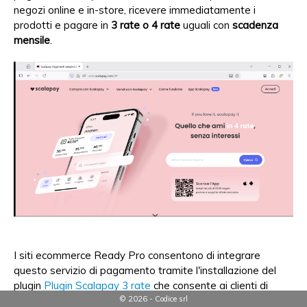
negozi online e in-store, ricevere immediatamente i
prodotti e pagare in
3 rate o 4 rate
uguali con
scadenza
mensile
.
I siti ecommerce Ready Pro consentono di integrare
questo servizio di pagamento tramite l'installazione del
plugin
Plugin Scalapay 3 rate
che consente ai clienti di
© 2026 - Codice srl
pagare in 3 o 4 rate per qualsiasi importo nei limiti delle