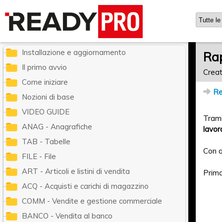
Ready Pro - Manuale utente
Installazione e aggiornamento
Rap
Il primo avvio
Creat
Come iniziare
Re
Nozioni di base
VIDEO GUIDE
Trami
ANAG - Anagrafiche
lavor
TAB - Tabelle
Con q
FILE - File
ART - Articoli e listini di vendita
Prima
ACQ - Acquisti e carichi di magazzino
COMM - Vendite e gestione commerciale
BANCO - Vendita al banco