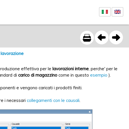
 lavorazione
 produzione effettiva per le
lavorazioni interne
, perche' per le
tandard di
carico di magazzino
come in questo
esempio
).
nenti e vengono caricati i prodotti finiti.
re i necessari
collegamenti con le causali
.