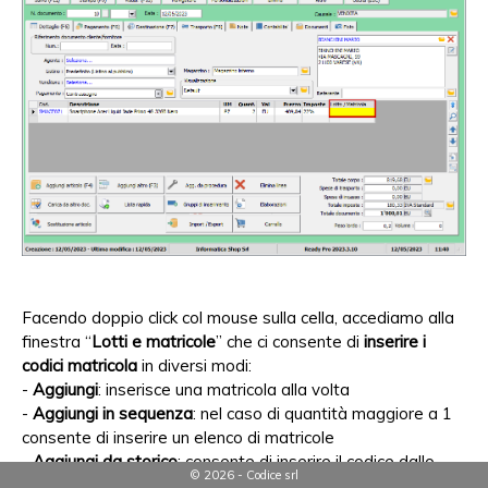
Facendo doppio click col mouse sulla cella, accediamo alla
finestra “
Lotti e matricole
” che ci consente di
inserire i
codici matricola
in diversi modi:
-
Aggiungi
: inserisce una matricola alla volta
-
Aggiungi in sequenza
: nel caso di quantità maggiore a 1
consente di inserire un elenco di matricole
-
Aggiungi da storico
: consente di inserire il codice dallo
© 2026 - Codice srl
storico movimenti dei documenti di carico