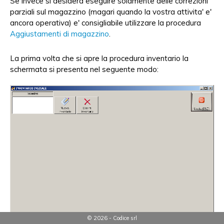
Se invece si desidera eseguire solamente delle correzioni
parziali sul magazzino (magari quando la vostra attivita' e'
ancora operativa) e' consigliabile utilizzare la procedura
Aggiustamenti di magazzino
.
La prima volta che si apre la procedura inventario la
schermata si presenta nel seguente modo:
© 2026 - Codice srl