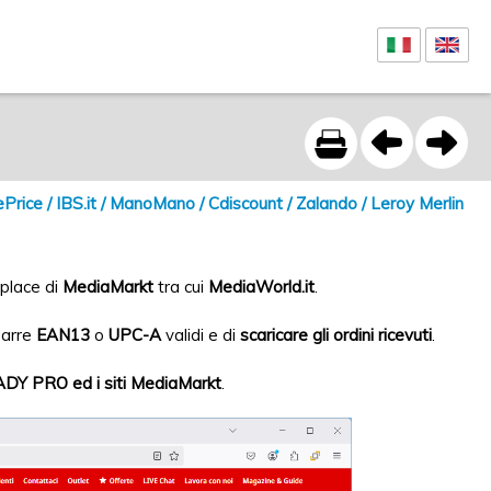
e / IBS.it / ManoMano / Cdiscount / Zalando / Leroy Merlin
tplace di
MediaMarkt
tra cui
MediaWorld.it
.
barre
EAN13
o
UPC-A
validi e di
scaricare gli ordini ricevuti
.
ADY PRO ed i siti MediaMarkt
.