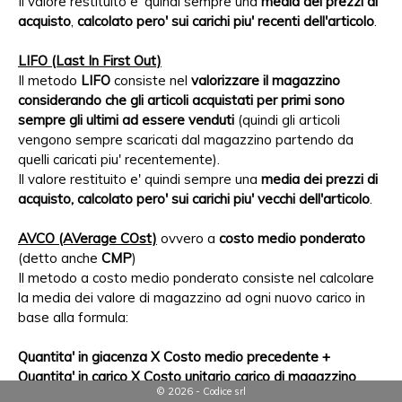
Il valore restituito e' quindi sempre una
media dei prezzi di
acquisto
,
calcolato pero' sui carichi piu' recenti dell'articolo
.
LIFO (Last In First Out)
Il metodo
LIFO
consiste nel
valorizzare il magazzino
considerando che gli articoli acquistati per primi sono
sempre gli ultimi ad essere venduti
(quindi gli articoli
vengono sempre scaricati dal magazzino partendo da
quelli caricati piu' recentemente).
Il valore restituito e' quindi sempre una
media dei prezzi di
acquisto, calcolato pero' sui carichi piu' vecchi dell'articolo
.
AVCO (AVerage COst)
ovvero a
costo medio ponderato
(detto anche
CMP
)
Il metodo a costo medio ponderato consiste nel calcolare
la media dei valore di magazzino ad ogni nuovo carico in
base alla formula:
Quantita' in giacenza X Costo medio precedente +
Quantita' in carico X Costo unitario carico di magazzino
© 2026 - Codice srl
_____________________________________________________