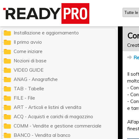
Ready Pro - Manuale utente
Installazione e aggiornamento
Con
Il primo avvio
Creat
Come iniziare
Re
Nozioni di base
VIDEO GUIDE
Il so
ANAG - Anagrafiche
molto
- Con
TAB - Tabelle
- Con
FILE - File
- Con
ART - Articoli e listini di vendita
e tan
ACQ - Acquisti e carichi di magazzino
All'a
COMM - Vendite e gestione commerciale
fines
BANCO - Vendita al banco