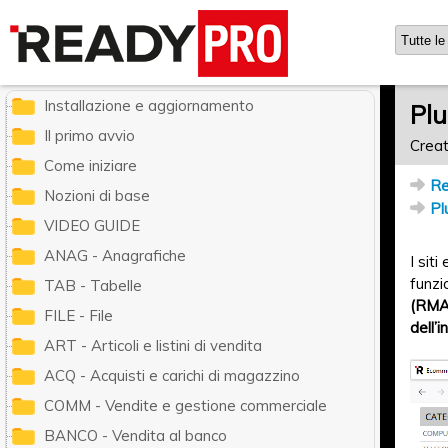
Ready Pro - Manuale utente
Installazione e aggiornamento
Plu
Il primo avvio
Creat
Come iniziare
Re
Nozioni di base
Pl
VIDEO GUIDE
ANAG - Anagrafiche
I sit
funzi
TAB - Tabelle
(RMA
FILE - File
dell’
ART - Articoli e listini di vendita
ACQ - Acquisti e carichi di magazzino
COMM - Vendite e gestione commerciale
BANCO - Vendita al banco