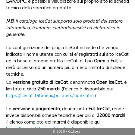
EAN/UPC
, è possibile visualizzare sul proprio sito la scheda
tecnica dello specifico prodotto.
N.B.
Il catalogo IceCat supporta solo prodotti del settore
informatica, telefonia, elettrodomestici ed elettronica in
generale.
La configurazione del plugin IceCat richiede che venga
indicato il nome utente con cui si e' registrati sul sito IceCat
ed in base al proprio profilo IceCat, di tipo
Open
o
Full
, si
avrà accesso ad un numero più o meno limitato di schede
tecniche.
La
versione gratuita di IceCat
, denominata
Open IceCat
, è
limitata a circa
250 marchi
(l'elenco è disponibile qui
https://icecat.it/it/menu/partners/index.html
)
La
versione a pagamento
, denominata
Full IceCat
, rende
invece disponibili schede tecniche per più di
22000 marchi
(l'elenco completo dei marchi è disponibile qui
https://icecat.it/it/menu/vendors/index.html
)
© 2026 - Codice srl